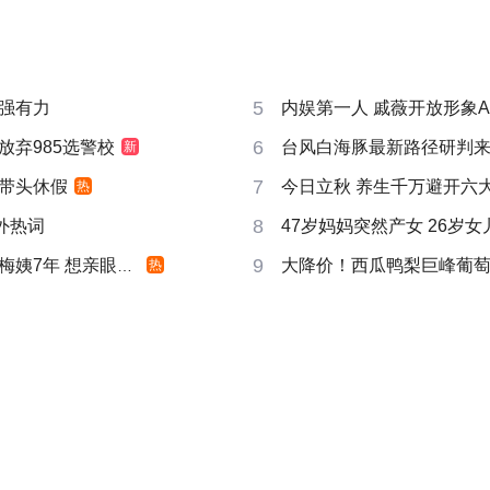
5
强有力
内娱第一人 戚薇开放形象A
6
放弃985选警校
台风白海豚最新路径研判
新
7
带头休假
今日立秋 养生千万避开六
热
8
成海外热词
47岁妈妈突然产女 26岁女儿
9
姨7年 想亲眼看看
大降价！西瓜鸭梨巨峰葡
热