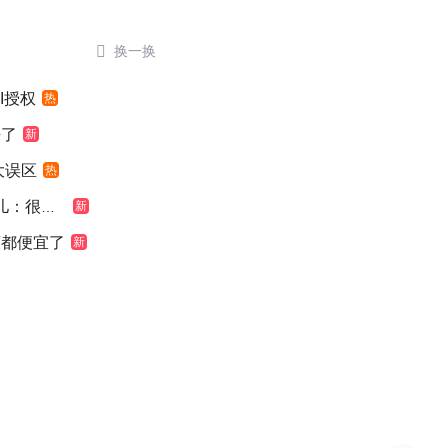

换一换
I授权
热
来了
新
大误区
热
：很震惊
新
萄都便宜了
新