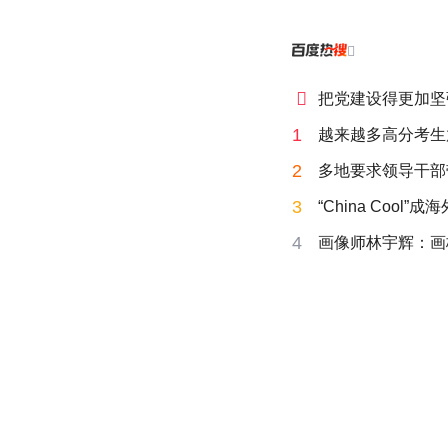


把党建设得更加坚
1
越来越多高分考生
2
多地要求领导干部
3
“China Cool”
4
画像师林宇辉：画梅